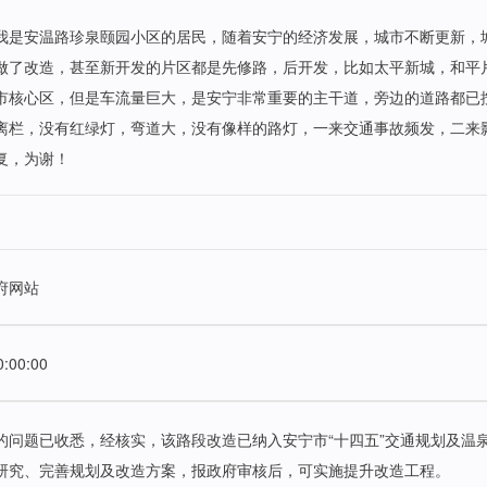
我是安温路珍泉颐园小区的居民，随着安宁的经济发展，城市不断更新，
做了改造，甚至新开发的片区都是先修路，后开发，比如太平新城，和平
市核心区，但是车流量巨大，是安宁非常重要的主干道，旁边的道路都已
离栏，没有红绿灯，弯道大，没有像样的路灯，一来交通事故频发，二来
复，为谢！
府网站
0:00:00
的问题已收悉，经核实，该路段改造已纳入安宁市“十四五”交通规划及温
研究、完善规划及改造方案，报政府审核后，可实施提升改造工程。