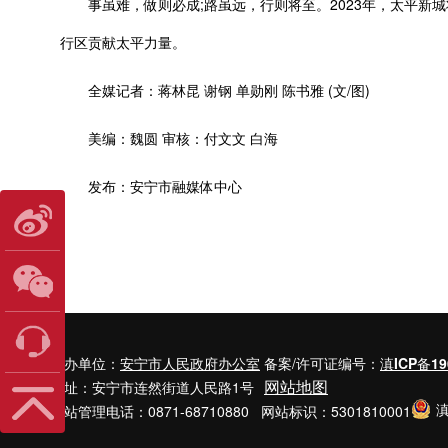
事虽难，做则必成;路虽远，行则将至。2023年，太平新城
行区贡献太平力量。
全媒记者：蒋林昆 谢钢 单勋刚 陈书雅 (文/图)
美编：魏圆 审核：付文文 白海
发布：安宁市融媒体中心
主办单位：
安宁市人民政府办公室
备案/许可证编号：
滇ICP备19
网站地图
地址：安宁市连然街道人民路1号
滇
网站管理电话：0871-68710880 网站标识：5301810001