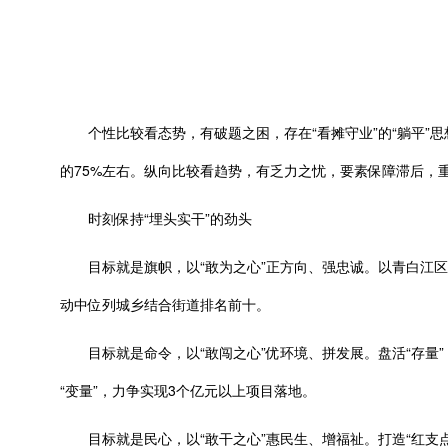
个性比较看态势，有破题之困，存在“看摊守业”的“躺平”思
的75%左右。纵向比较看趋势，有乏力之忧，要素保障滞后，
时刻保持“埋头实干”的劲头
目标就是旗帜，以“敢为之心”正方向、强忠诚。以青白江区
动中位列城乡结合街道排名前十。
目标就是命令，以“敢闯之心”优环境、拼发展。盘活“存量”，
“变量”，力争实现3个亿元以上项目落地。
目标就是民心，以“敢干之心”惠民生、增福祉。打造“红支点”