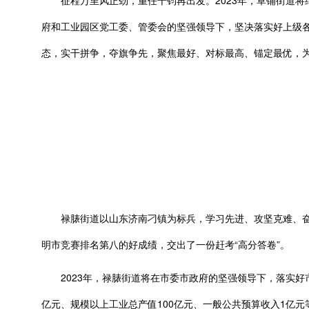
征程万里风正劲，重任千钧再出发。2023年，草铺街道将
府和工业园区党工委、管委会的坚强领导下，坚决落实好上级各
态，实干拼争，夺旗争先，聚焦最好、对标最高、锚定最优，为
禄脿街道以山东济南刁镇为标兵，学习先进、攻坚克难、奋勇
明市竞赛排名第八的好成绩，交出了一份赶考“高分答卷”。
2023年，禄脿街道将在市委市政府的坚强领导下，落实好市委
亿元、规模以上工业总产值100亿元、一般公共预算收入1亿