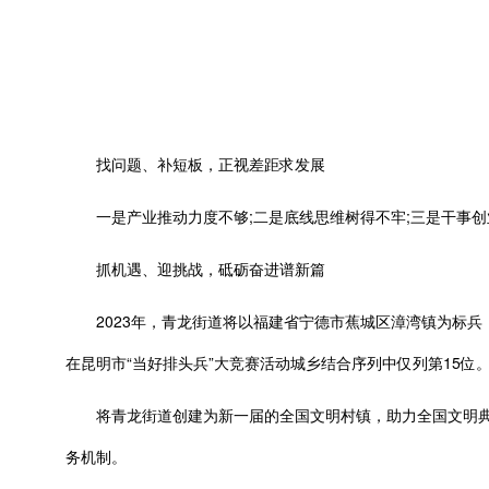
找问题、补短板，正视差距求发展
一是产业推动力度不够;二是底线思维树得不牢;三是干事创
抓机遇、迎挑战，砥砺奋进谱新篇‍
2023年，青龙街道将以福建省宁德市蕉城区漳湾镇为标兵
在昆明市“当好排头兵”大竞赛活动城乡结合序列中仅列第15位
将青龙街道创建为新一届的全国文明村镇，助力全国文明典范城
务机制。