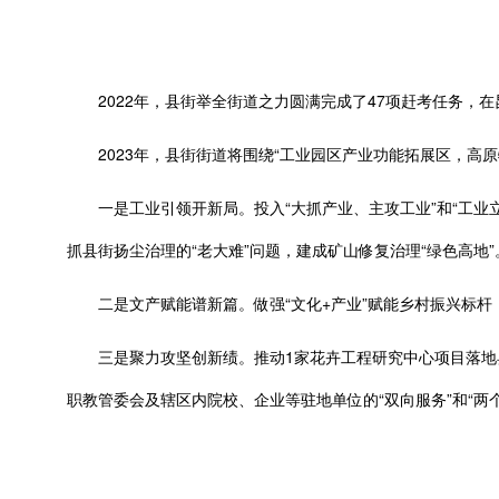
2022年，县街举全街道之力圆满完成了47项赶考任务，在昆
2023年，县街街道将围绕“工业园区产业功能拓展区，高原
一是工业引领开新局。投入“大抓产业、主攻工业”和“工业立市
抓县街扬尘治理的“老大难”问题，建成矿山修复治理“绿色高地”
二是文产赋能谱新篇。做强“文化+产业”赋能乡村振兴标杆
三是聚力攻坚创新绩。推动1家花卉工程研究中心项目落地县
职教管委会及辖区内院校、企业等驻地单位的“双向服务”和“两个