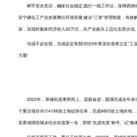
树牢安全意识，确保社会稳定;践行一线工作法，保障西南铜项
安宁磷化工产业发展腾出环境容量;健全“三资”管理制度，有效解
亩，实现村集体经济收入20万元，在产业振兴上迈出实质步伐
功成不必在我，功成必定有我!2023年青龙街道将立足“工
力量!
2022年，草铺街道乘势而上、谋新奋进，圆满完成全年各项目
个重点项目共计4188亩土地征拆任务，完成4803亩土地供地
竞赛成绩组城乡结合街道第一名，荣获“先进街道”称号、记“集