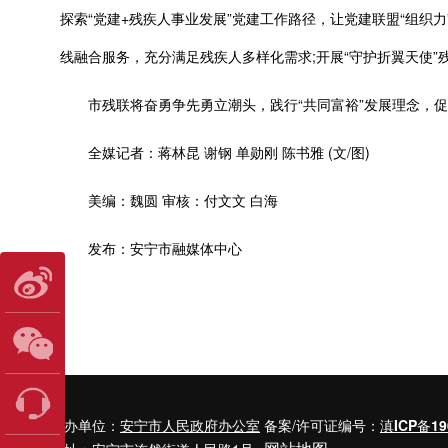
探索“党建+残疾人事业发展”党建工作路径，让党建联盟“组织力
线融合服务，充分满足残疾人多样化需求;开展“守护折翼天使
市残联将奋勇争先勇立潮头，践行“共同富裕”发展理念，促
全媒记者：蒋林昆 谢钢 单勋刚 陈书雅 (文/图)
美编：魏圆 审核：付文文 白海
发布：安宁市融媒体中心
主办单位：
安宁市人民政府办公室
备案/许可证编号：
滇ICP备19