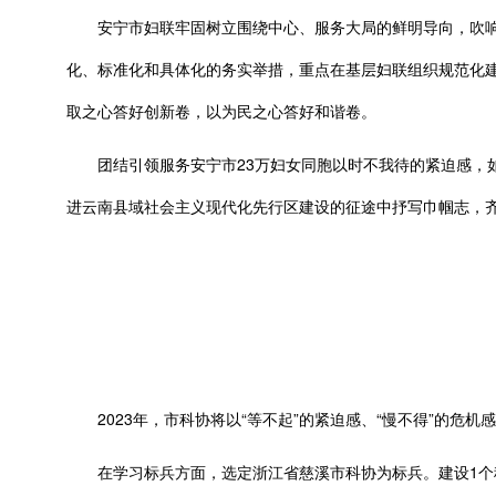
安宁市妇联牢固树立围绕中心、服务大局的鲜明导向，吹响
化、标准化和具体化的务实举措，重点在基层妇联组织规范化
取之心答好创新卷，以为民之心答好和谐卷。
团结引领服务安宁市23万妇女同胞以时不我待的紧迫感，如
进云南县域社会主义现代化先行区建设的征途中抒写巾帼志，
2023年，市科协将以“等不起”的紧迫感、“慢不得”的危机
在学习标兵方面，选定浙江省慈溪市科协为标兵。建设1个科