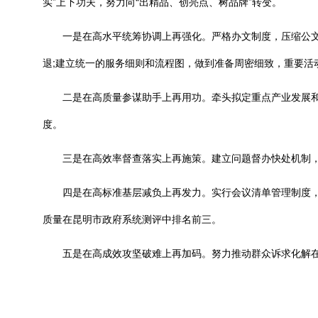
实”上下功夫，努力向“出精品、创亮点、树品牌”转变。
一是在高水平统筹协调上再强化。严格办文制度，压缩公文办
退;建立统一的服务细则和流程图，做到准备周密细致，重要活动
二是在高质量参谋助手上再用功。牵头拟定重点产业发展和
度。
三是在高效率督查落实上再施策。建立问题督办快处机制，推动
四是在高标准基层减负上再发力。实行会议清单管理制度，确
质量在昆明市政府系统测评中排名前三。
五是在高成效攻坚破难上再加码。努力推动群众诉求化解在