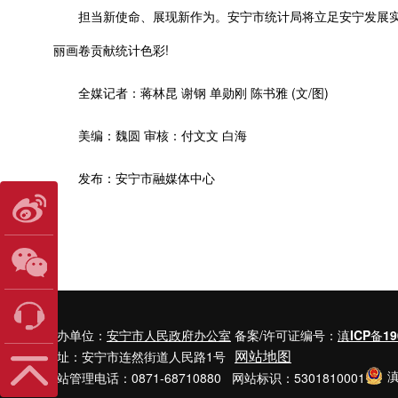
担当新使命、展现新作为。安宁市统计局将立足安宁发展实
丽画卷贡献统计色彩!
全媒记者：蒋林昆 谢钢 单勋刚 陈书雅 (文/图)
美编：魏圆 审核：付文文 白海
发布：安宁市融媒体中心
主办单位：
安宁市人民政府办公室
备案/许可证编号：
滇ICP备19
网站地图
地址：安宁市连然街道人民路1号
滇
网站管理电话：0871-68710880 网站标识：5301810001