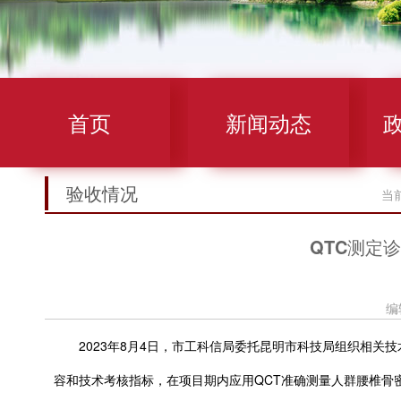
首页
新闻动态
验收情况
当
QTC测定
编
2023年8月4日，市工科信局委托昆明市科技局组织相关
容和技术考核指标，在项目期内应用QCT准确测量人群腰椎骨