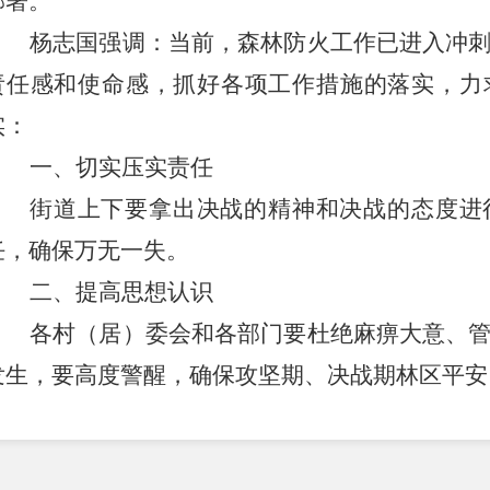
部署。
杨志国强调
：
当前，森林防火工作已进入冲
责任感和使命感，抓好各项工作措施的落实，力
实：
一
、
切实压实责任
街道上下要拿出决战的精神和决战的态度进
任，确保万无一失。
二
、
提高思想认识
各村（居）委会和各部门要杜绝麻痹大意、
发生，要高度警醒，确保攻坚期、决战期林区平安
三
、
强化责任追究
要筑牢底线意识，深刻汲取
“
5
·
06
”火情教训