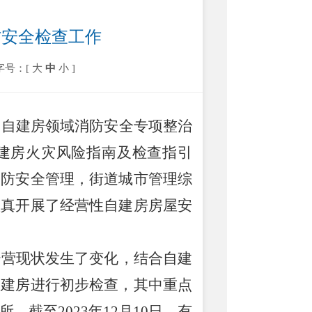
防安全检查工作
字号：[
大
中
小
]
展自建房领域消防安全专项整治
建房火灾风险指南及检查指引
消防安全管理，街道城市管理综
认真开展了经营性自建房房屋安
经营现状发生了变化，结合自建
自建房进行初步检查，其中重点
所。截至
2023
年
12
月
10
日，有