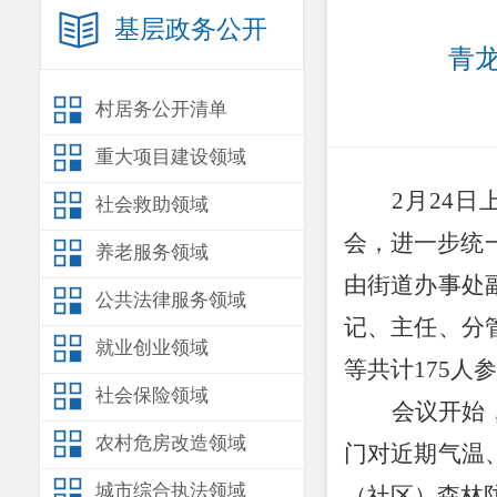
基层政务公开
青
村居务公开清单
重大项目建设领域
2
月
24
日
社会救助领域
会，进一步统
养老服务领域
由街道办事处
公共法律服务领域
记、主任、分
就业创业领域
等共计
175
人参
社会保险领域
会议开始
农村危房改造领域
门对近期气温
城市综合执法领域
（社区）森林