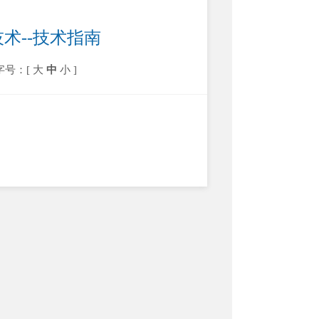
术--技术指南
字号：[
大
中
小
]