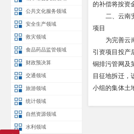
的补偿将按资
公共文化服务领域
二、
云南
安全生产领域
项目
救灾领域
为完善云
食品药品监管领域
引资项目投产
财政预决算
铜排污管网及
目征地拆迁，
交通领域
小组的集体土
旅游领域
体土地的征收
统计领域
产业园区要求
自然资源领域
水利领域