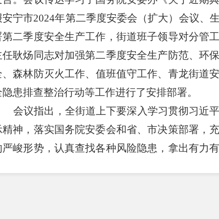
报安宁市
2024
年第二季度安委会（扩大）会议、
署第二季度安全生产工作，街道班子领导
对
分管
主任耿炀同志对
加强
第二季度
安全
生产
防范、
环
全
、
森林防灭火工作、
值班值守
工作、
青龙街道
全隐患排查整治行动等工作进行了安排部署。
会议指出，全
街道
上下要深入学习贯彻习近
示精神
，落实国务院安委会和省、市决策部署，
的严峻形势，认真查找各种风险隐患，拿出有力
责任感和极端负责的态度抓好安全生产和
生态环
下
”
的责任感转化为
“
事事心中有底
”
的行动力，坚
全力确保人民群众生命财产安全和社会大局稳定。