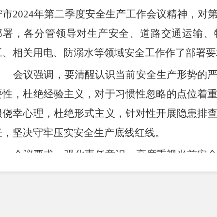
宁市
2024
年第二季度安全生产工作会议精神，对
部署，各分管领导对生产安全、道路交通运输、
工、相关用电、防溺水等领域安全工作作了部署要
会议强调，要清醒认识当前安全生产形势的
要性，杜绝经验主义，对于习惯性忽略的点位着
服侥幸心理，杜绝形式主义，针对性开展隐患排
任，坚决
守
牢压实安全生产底线红线。
会议要求，
强化责任意识，高度重视当前安
除监管盲区、堵塞管理漏洞。
加强隐患排查，筑
地、道路交通、扬尘治理、城镇及企业燃气、螳
产用电、
农业
用电、建筑工程等相关用电安全管