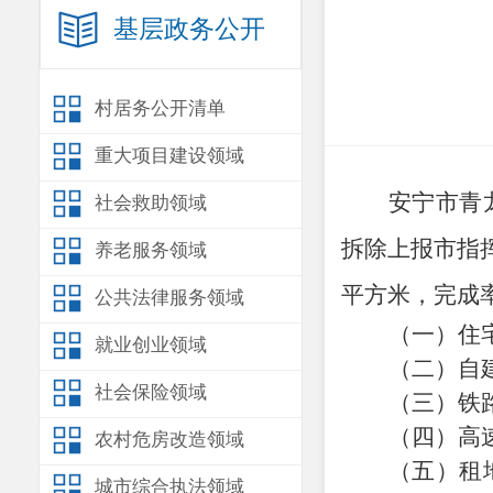
基层政务公开
村居务公开清单
重大项目建设领域
安宁
市
青
社会救助领域
拆除上报市指
养老服务领域
平方米
，完成
公共法律服务领域
（
一
）住
就业创业领域
（二）自
社会保险领域
（三）
铁
（四）高
农村危房改造领域
（
五
）租
城市综合执法领域