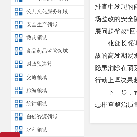
排查中发现的
公共文化服务领域
场整改的安全
安全生产领域
展问题整改
“
回
救灾领域
张部长强
食品药品监管领域
故的高发期易
财政预决算
隐患消除在萌
交通领域
行动上坚决果
旅游领域
下一步，
统计领域
患排查整治质
理无死角，全
自然资源领域
水利领域