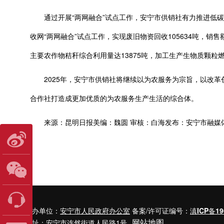
通过开展“两网融合”试点工作，安宁市供销社有力推进低碳绿
收网“两网融合”试点工作，实现废旧物资回收105634吨，销售
主要农作物秸秆综合利用量达13875吨，加工生产生物质颗粒燃料
2025年，安宁市供销社将继续以为农服务为宗旨，以改革
合作社打造成更加优质的为农服务生产生活的综合体。
来源：昆明日报美编：魏圆 审核：白海发布：安宁市融媒
主办单位：
安宁市人民政府办公室
备案/许可证编号：
滇ICP备19
网站地图
地址：安宁市连然街道人民路1号