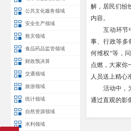
解，居民们纷
公共文化服务领域
内容。
安全生产领域
互动环节
救灾领域
事、行政等多
食品药品监管领域
何维权
”
等，问
财政预决算
点燃，大家你
交通领域
人员送上精心
旅游领域
活动中，
统计领域
通过直观的影
民对法律的理
自然资源领域
宣传手册和法
水利领域