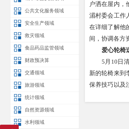
户洒在屋内，
公共文化服务领域
湄村委会工作
安全生产领域
在详细了解他
救灾领域
间，协调各方
食品药品监管领域
爱心轮椅
财政预决算
5
月
10
日
新的轮椅来到
交通领域
保养技巧以及
旅游领域
况进行操作演
统计领域
地握住轮椅扶
自然资源领域
容。李志强激
水利领域