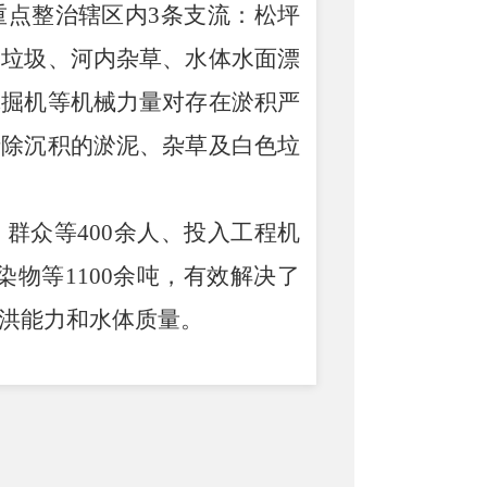
重点整治辖区内
3
条支流：松坪
侧垃圾、河内杂草、水体水面漂
挖掘机等机械力量对存在淤积严
清除沉积的淤泥、杂草及白色垃
、群众等
400
余人、投入工程机
染物等
1100
余吨，有效解决了
洪能力和水体质量。
机制，加大宣传力度，动员全
，让河道成为扮靓乡村的
“
生态
成为乡村振兴路上的最美生态