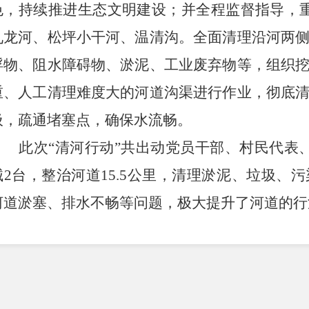
色，持续推进生态文明建设
；
并全程
监督指导，
九龙河、松坪小干河、温清沟。全面清理沿河两
浮物、阻水障碍物、淤泥、工业废弃物等，组织
重、人工清理难度大的河道沟渠进行作业，彻底
圾，疏通堵塞点，确保水流畅。
此次
“
清河行动
”
共出动党员干部、村民代表
械
2
台，整治河道
15.5
公里，清理淤泥、垃圾、污
河道淤塞、排水不畅等问题，极大提升了河道的行
下一步，街道将持续深化
“
党建
+
河长制
”
工作
社会共同参与河道治理，切实提升防灾减灾能力
长廊
”
，共同守护家乡的绿水青山，让清澈的河流