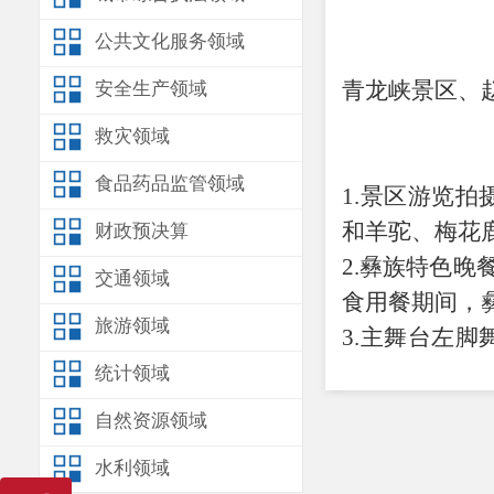
公共文化服务领域
青龙峡景区、
安全生产领域
救灾领域
食品药品监管领域
1.
景区游览拍
和羊驼、梅花
财政预决算
2.
彝族特色晚
交通领域
食用餐期间，
旅游领域
3.
主舞台左脚
的节奏、绚丽
统计领域
4.
篝火狂欢（
2
自然资源领域
舞队的带领下
水利领域
欢快的舞蹈，