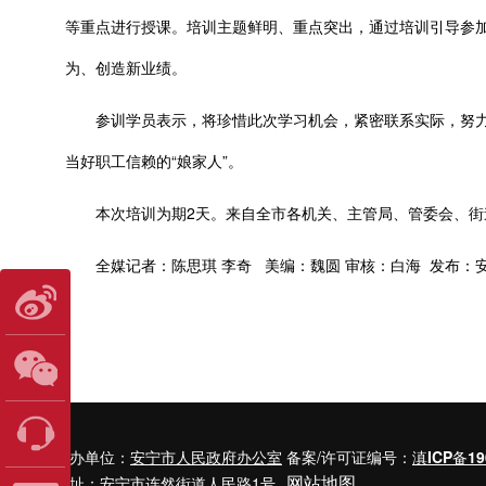
等重点进行授课。培训主题鲜明、重点突出，通过培训引导参
为、创造新业绩。
参训学员表示，将珍惜此次学习机会，紧密联系实际，努力把
当好职工信赖的“娘家人”。
本次培训为期2天。来自全市各机关、主管局、管委会、街道
全媒记者：陈思琪 李奇 美编：魏圆 审核：白海 发布：
主办单位：
安宁市人民政府办公室
备案/许可证编号：
滇ICP备19
网站地图
地址：安宁市连然街道人民路1号