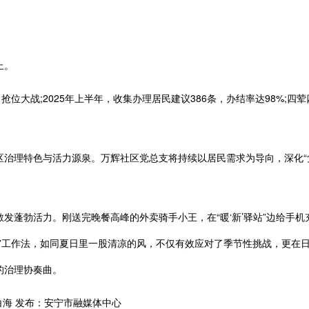
上。
位大战;2025年上半年，收集办理居民建议386条，办结率达98%;
理特色与活力源泉。万辉社区党总支将持续以居民需求为导向，深化“党
勃活力。刚送完晚餐高峰的外卖骑手小王，在“暖‘新’驿站”边给手机
谱”工作法，如同夏日里一股清凉的风，不仅有效应对了季节性挑战，更在
的治理协奏曲。
海 发布：安宁市融媒体中心