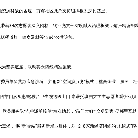
资源稀缺的困境，万辉社区党总支将组织根系深扎基层。
带着34名志愿者深入网格，物业党支部深度融入治理框架，这张精密织
括楼道灯、健身器材等136处公共设施。
为坚实底座，联动其余四线精准施策。
员单位共办应急演练，并创新“空间换服务”模式，整合企业、居民、社会
荤四素实惠餐;联合卫生院送医上门;寒暑托班由大学生志愿者看护双职
员服务队“点单派单接单”精准助老，“敲门大姐”“义剪到家”促邻里互助
，“暖‘新’驿站”服务新就业群体，对1218家新经济组织的“地毯式”