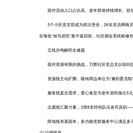
面对流动人口占比高、老年群体持续增长、驻地
3个小区党支部成为前沿堡垒，26名党员网格员
在每批“候鸟居民”集中返回前，社区都会系统检修包
五线共鸣解民生难题
面对资源有限的挑战，万辉社区党总支以组织线
资源线主动扩圈，吸纳周边单位为“兼职委员制”委
服务线直击需求，爱心食堂为老年居民推出5元四
志愿线汇聚力量，3类8支特色队伍各司其职——党
阵地线夯基固本，多功能党群服务中心满足多元需求
少”治理困局。