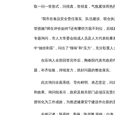
取一问一答形式，问得真，答得直，气氛紧张而热烈
“我市在食品安全责任落实、队伍建设、联合执法
管措施?师生评价如何?还有哪些方面不到位，后续
专题询问，市人大常委会组成人员及人大代表轮番发
中“抽丝剥茧”，问出了“辣味”和“压力”，充分彰显
在应询人全部回答完毕后，陶春阳代表市政府作
题，补齐短板，持续发力，抓好问题的整改落实。
此次询问全面系统、导向鲜明、表态坚定，问出
和效果。询问组表示，政府及相关部门必须压实责
督转化为工作成效，为推进健康安宁建设作出新的
全媒记者：陈亭纹 美编：陈书雅 审核：白海 