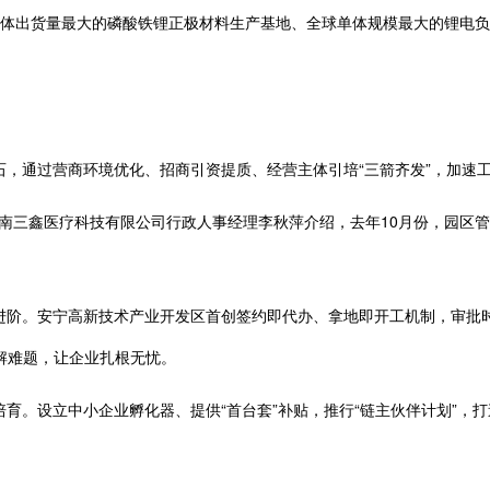
单体出货量最大的磷酸铁锂正极材料生产基地、全球单体规模最大的锂电
。
通过营商环境优化、招商引资提质、经营主体引培“三箭齐发”，加速工业
云南三鑫医疗科技有限公司行政人事经理李秋萍介绍，去年10月份，园区
安宁高新技术产业开发区首创签约即代办、拿地即开工机制，审批时限压减
、解难题，让企业扎根无忧。
设立中小企业孵化器、提供“首台套”补贴，推行“链主伙伴计划”，打造