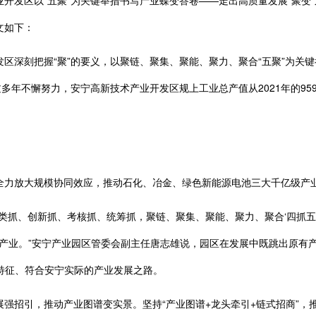
区以“五聚”为关键举措书写产业蝶变答卷——走出高质量发展“聚变”
文如下：
深刻把握“聚”的要义，以聚链、聚集、聚能、聚力、聚合“五聚”为关
多年不懈努力，安宁高新技术产业开发区规上工业总产值从2021年的959亿
放大规模协同效应，推动石化、冶金、绿色新能源电池三大千亿级产业集群
抓、创新抓、考核抓、统筹抓，聚链、聚集、聚能、聚力、聚合‘四抓五聚
势产业。”安宁产业园区管委会副主任唐志雄说，园区在发展中既跳出原有
南特征、符合安宁实际的产业发展之路。
引，推动产业图谱变实景。坚持“产业图谱+龙头牵引+链式招商”，推