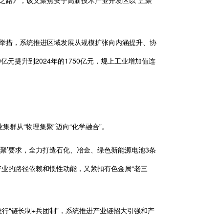
之路》，该文聚焦安宁高新技术产业开发区以“五聚”
键举措，系统推进区域发展从规模扩张向内涵提升、协
元提升到2024年的1750亿元，规上工业增加值连
从“物理集聚”迈向“化学融合”。
’要求，全力打造石化、冶金、绿色新能源电池3条
产业的路径依赖和惯性动能，又紧扣有色金属“老三
行“链长制+兵团制”，系统推进产业链招大引强和产