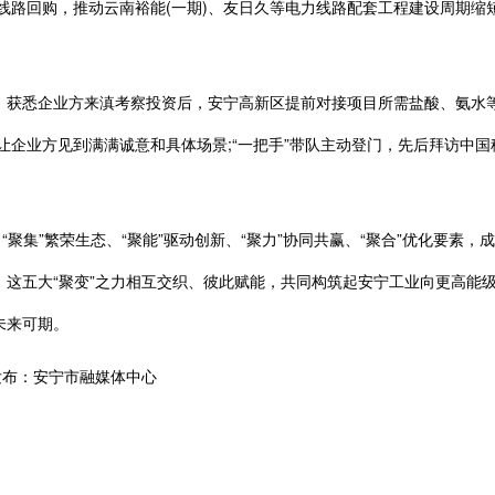
线路回购，推动云南裕能(一期)、友日久等电力线路配套工程建设周期缩短
获悉企业方来滇考察投资后，安宁高新区提前对接项目所需盐酸、氨水等
让企业方见到满满诚意和具体场景;“一把手”带队主动登门，先后拜访中
。
聚集”繁荣生态、“聚能”驱动创新、“聚力”协同共赢、“聚合”优化要素
这五大“聚变”之力相互交织、彼此赋能，共同构筑起安宁工业向更高能级
未来可期。
布：安宁市融媒体中心