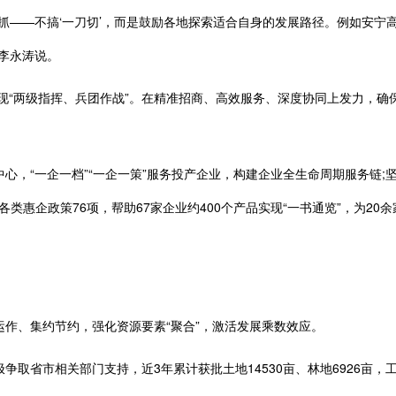
—不搞‘一刀切’，而是鼓励各地探索适合自身的发展路径。例如安宁高新
李永涛说。
现“两级指挥、兵团作战”。在精准招商、高效服务、深度协同上发力，确
“一企一档”“一企一策”服务投产企业，构建企业全生命周期服务链;坚
受各类惠企政策76项，帮助67家企业约400个产品实现“一书通览”，为2
、集约节约，强化资源要素“聚合”，激活发展乘数效应。
市相关部门支持，近3年累计获批土地14530亩、林地6926亩，工业