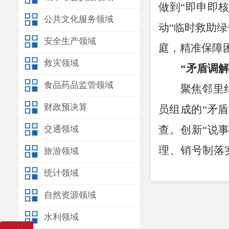
做到
“
即申即
公共文化服务领域
动
“
临时救助绿
安全生产领域
庭，精准保障
救灾领域
“
矛盾调解
食品药品监管领域
聚焦邻里
财政预决算
员组成的
“
矛盾
查。创新
“
说
交通领域
理、销号制落
旅游领域
矛盾
20
余起，
统计领域
“健康服
自然资源领域
联合青龙
水利领域