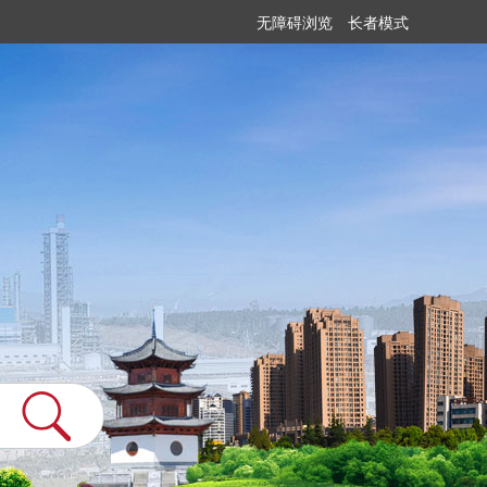
无障碍浏览
长者模式