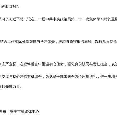
纪律“红线”。
习了习近平总书记在二十届中共中央政治局第二十一次集体学习时的重要
合工作实际分享观摩与学习体会，表态将坚守廉洁底线、践行党员使命
庄严宣誓，在铿锵誓言中重温初心使命，强化身份认同与责任担当，表
交流与初心淬炼有机结合，为党员干部带来全方位思想洗礼，进一步增强
贡献先锋力量。
。
发布：安宁市融媒体中心