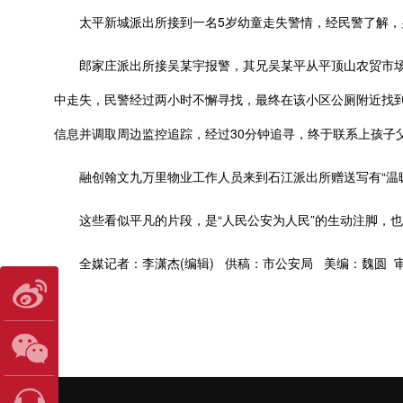
太平新城派出所接到一名5岁幼童走失警情，经民警了解，男
郎家庄派出所接吴某宇报警，其兄吴某平从平顶山农贸市场走
中走失，民警经过两小时不懈寻找，最终在该小区公厕附近找
信息并调取周边监控追踪，经过30分钟追寻，终于联系上孩子
融创翰文九万里物业工作人员来到石江派出所赠送写有“温暖
这些看似平凡的片段，是“人民公安为人民”的生动注脚，也
全媒记者：李潇杰(编辑) 供稿：市公安局 美编：魏圆 