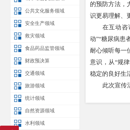
的预防方法，
公共文化服务领域
识更易理解、
安全生产领域
在互动咨
救灾领域
动
”“
糖尿病患
食品药品监管领域
耐心倾听每一
财政预决算
意识，从
“
规律
稳定的良好生
交通领域
此次宣传
旅游领域
增强了大家的
统计领域
此类健康宣传
自然资源领域
水利领域