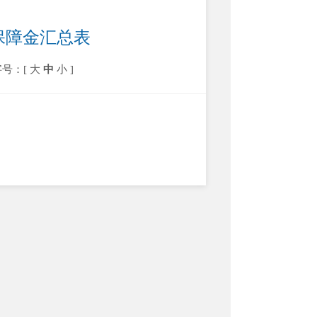
保保障金汇总表
字号：[
大
中
小
]