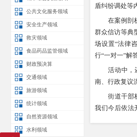
盾纠纷调处等
公共文化服务领域
在案例剖
安全生产领域
群众信访等典
救灾领域
场设置
“
法律
食品药品监管领域
行
“
一对一
”
解
财政预决算
活动中，
交通领域
南、行政复议
旅游领域
街道干部
统计领域
我们今后依法
自然资源领域
部易于理解、
水利领域
能力。