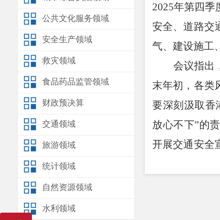
2025
年第四季
公共文化服务领域
安全、道路交
安全生产领域
气、建设施工
救灾领域
会议指出
食品药品监管领域
末年初，各类
财政预决算
要深刻汲取香
放心不下
”
的责
交通领域
开展交通安全
旅游领域
车、老年代步
统计领域
企业要加强对
自然资源领域
各企业要加强
水利领域