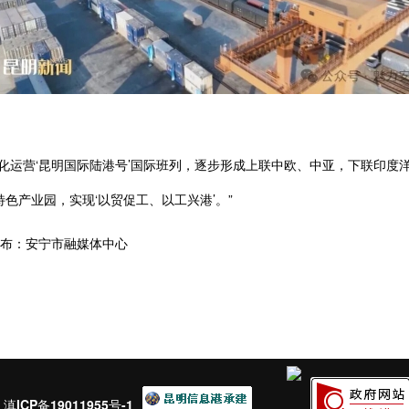
运营‘昆明国际陆港号’国际班列，逐步形成上联中欧、中亚，下联印度
色产业园，实现‘以贸促工、以工兴港’。”
布：安宁市融媒体中心
：
滇ICP备19011955号-1