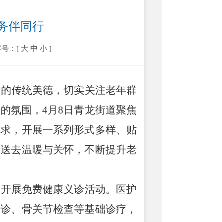
务伴同行
字号：[
大
中
小
]
老的传统美德，切实关注老年群
爱的氛围，
4
月
8
日
青龙街道
聚焦
需求，开展一系列形式多样、贴
人送去温暖与关怀，不断提升老
，开展免费健康义诊活动。医护
听诊、骨关节检查等基础诊疗，