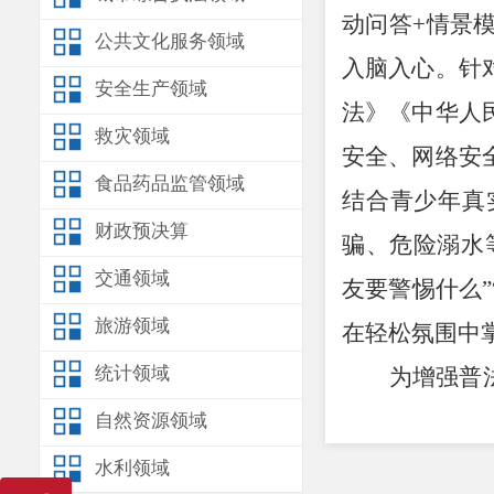
动问答
+
情景
公共文化服务领域
入脑入心。针
安全生产领域
法》《中华人
救灾领域
安全、网络安
食品药品监管领域
结合青少年真
财政预决算
骗、危险溺水
交通领域
友要警惕什么
”
旅游领域
在轻松氛围中
统计领域
为增强普
关环节。模拟
自然资源领域
应对，工作人
水利领域