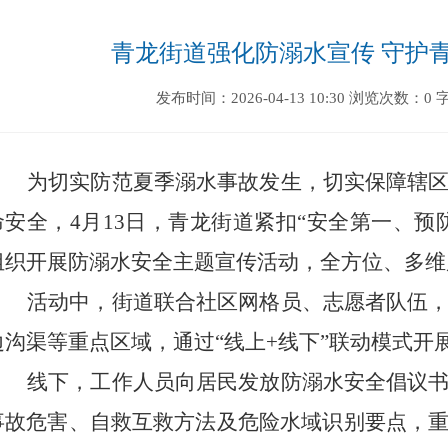
青龙街道强化防溺水宣传 守护
发布时间：2026-04-13 10:30
浏览次数：0
为切实防范夏季溺水事故发生，切实保障辖
命安全，
4
月
13
日
，青龙街道紧
扣“安全第一、预
组织开展防溺水安全主题宣传活动，全方位、多维
活动中，街道联合社区网格员、志愿者队伍
边沟渠等重点区域，通过
“
线上
+
线下
”
联动模式开
线下，工作人员向居民发放防溺水安全倡议
事故危害、自救互救方法及危险水域识别要点，