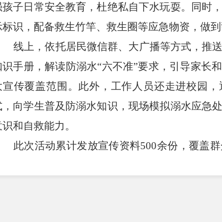
强孩子日常安全教育，杜绝私自下水玩耍。同时
示标识，配备救生竹竿、救生圈等应急物资，做到
线上，依托居民微信群
、大广播
等
方式
，推
知识手册，解读防溺水
“
六不准
”
要求，引导家长
大宣传覆盖范围。此外，工作人员还走进校园，
式，向学生普及防溺水知识，现场模拟溺水应急
意识和自救能力。
此次活动累计发放宣传资料
500
余份，覆盖群
区居民的防溺水安全意识。下一步，青龙街道将
传工作，紧盯重点时段、重点人群，动态更新防
全，切实维护辖区和谐稳定。