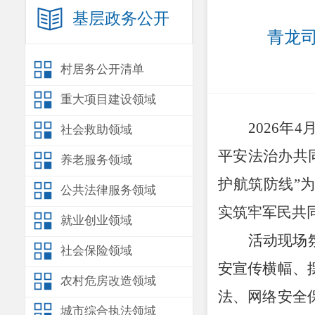
基层政务公开
青龙司
村居务公开清单
重大项目建设领域
2026
年
4
社会救助领域
平安法治办共
养老服务领域
护航筑防线
”
为
公共法律服务领域
实筑牢军民共
就业创业领域
活动现场
社会保险领域
安宣传横幅、
农村危房改造领域
法、网络安全
城市综合执法领域