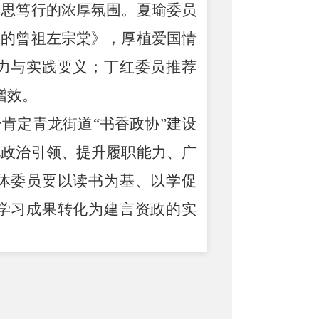
善思笃行的浓厚氛围。夏瑜委员
我的曾祖左宗棠》，厚植爱国情
力与实践要义；丁红委员推荐
增效。
分肯定青龙街道
“
书香政协
”
建设
化政治引领、提升履职能力、广
体委员要以读书为基、以学促
学习成果转化为建言资政的实
高质量发展贡献政协智慧与硬核
的优质平台，
形成
了书香履职、