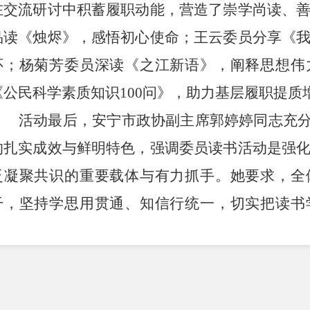
在交流研讨中积蓄履职动能，营造了崇学尚读、
品读《烛烬》，感悟初心使命；王云委员分享《
怀；杨菊芳委员深读《之江新语》，阐释思想伟
《公民科学素质知识
100
问》，助力基层履职提质
活动
最后，安宁
市政协副主席郭婷婷同志充
的扎实成效与鲜明特色，强调委员读书活动是强
泛凝聚共识的重要载体与有力抓手。她要求，全
干，坚持学思用贯通、知信行统一，切实把读书
效、凝聚共识的合力、服务发展的能力，为地方
力量。
此次读书活动，搭建了互学互鉴、共促提升