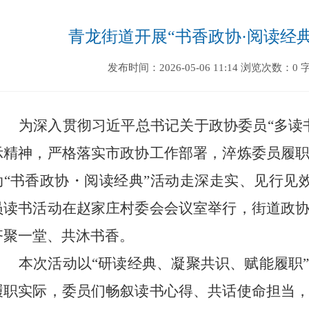
青龙街道开展“书香政协·阅读经
发布时间：2026-05-06 11:14
浏览次数：0
为深入贯彻习近平总书记关于政协委员
“
多读
示精神，严格落实市政协工作部署，淬炼委员履
动
“
书香政协・阅读经典
”
活动走深走实、见行见
员读书活动
在
赵家庄村委会会议室
举行
，街道政
齐聚一堂、共沐书香。
本次活动以
“
研读经典、凝聚共识、赋能履职
履职实际，委员们畅叙读书心得、共话使命担当