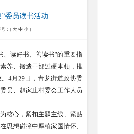
典”委员读书活动
字号：[
大
中
小
]
书、读好书、善读书
”
的重要指
职素养、锻造干部过硬本领，推
效。
4
月
29
日，青龙街道政协委
协委员、赵家庄村委会工作人员
”
为核心，紧扣主题主线、紧贴
，在思想碰撞中厚植家国情怀、