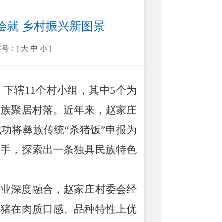
绘就 乡村振兴新图景
字号：[
大
中
小
]
，下辖
11个村小组，其中5个为
民族聚居村落。近年来，赵家庄
功将彝族传统“杀猪饭”申报为
抓手，探索出一条独具民族特色
产业深度融合，赵家庄村委会经
黑猪在肉质口感、品种特性上优