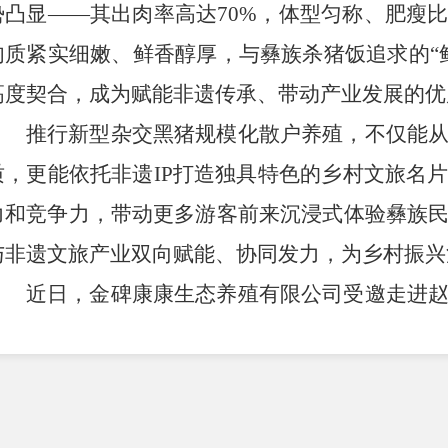
势凸显
——其出肉率高达70%，体型匀称、肥瘦
肉质紧实细嫩、鲜香醇厚，与彝族杀猪饭追求的“
高度契合，成为赋能非遗传承、带动产业发展的优
推行新型杂交黑猪规模化散户养殖，不仅能
质，更能依托非遗
IP打造独具特色的乡村文旅名
力和竞争力，带动更多游客前来沉浸式体验彝族
与非遗文旅产业双向赋能、协同发力，为乡村振兴
近日，金碑康康生态养殖有限公司受邀走进
展特色黑猪养殖技术专题培训，为当地群众送上
“
猪养殖经验，此次培训重点推广企业结合本地气
交黑猪品种，助力群众科学养殖、提质增收。