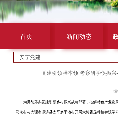
首页
新闻动态
安宁党建
党建引领强本领 考察研学促振
编
为贯彻落实党建引领乡村振兴战略部署，破解特色产业发展
马龙村与大理市漾濞县太平乡平地村开展大树番茄种植参观学习