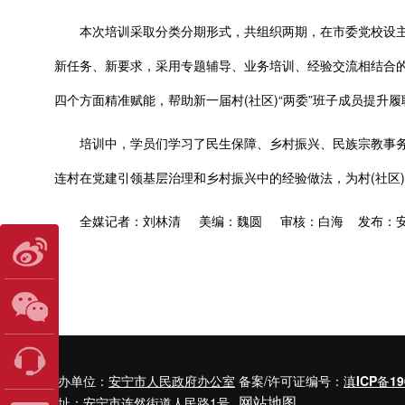
本次培训采取分类分期形式，共组织两期，在市委党校设主课
新任务、新要求，采用专题辅导、业务培训、经验交流相结合的
四个方面精准赋能，帮助新一届村(社区)“两委”班子成员提升
培训中，学员们学习了民生保障、乡村振兴、民族宗教事务
连村在党建引领基层治理和乡村振兴中的经验做法，为村(社区
全媒记者：刘林清 美编：魏圆 审核：白海 发布：安
主办单位：
安宁市人民政府办公室
备案/许可证编号：
滇ICP备19
网站地图
地址：安宁市连然街道人民路1号