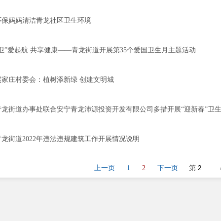
环保妈妈清洁青龙社区卫生环境
“卫”爱起航 共享健康——青龙街道开展第35个爱国卫生月主题活动
赵家庄村委会：植树添新绿 创建文明城
青龙街道办事处联合安宁青龙沛源投资开发有限公司多措开展“迎新春”卫
青龙街道2022年违法违规建筑工作开展情况说明
上一页
1
2
下一页
第