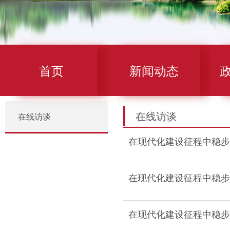
首页
新闻动态
在线访谈
在线访谈
在现代化建设征程中稳步
在现代化建设征程中稳步
在现代化建设征程中稳步