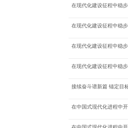
在现代化建设征程中稳步
在现代化建设征程中稳步
在现代化建设征程中稳步
在现代化建设征程中稳步
接续奋斗谱新篇 锚定目标
在中国式现代化进程中开
在中国式现代化进程中开