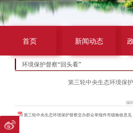
首页
新闻动态
环境保护督察“回头看”
第三轮中央生态环境保护督
编
第三轮中央生态环境保护督察交办群众举报件市级验收意见（X3YN