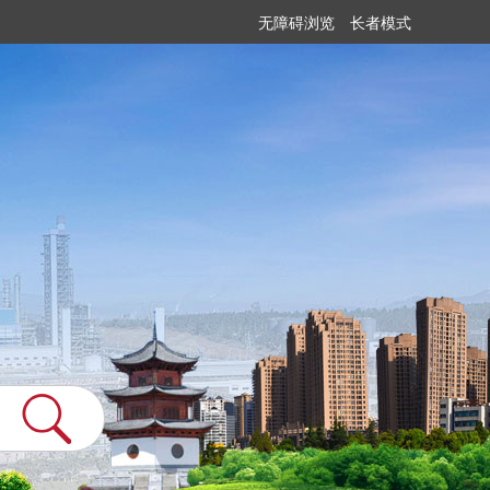
无障碍浏览
长者模式