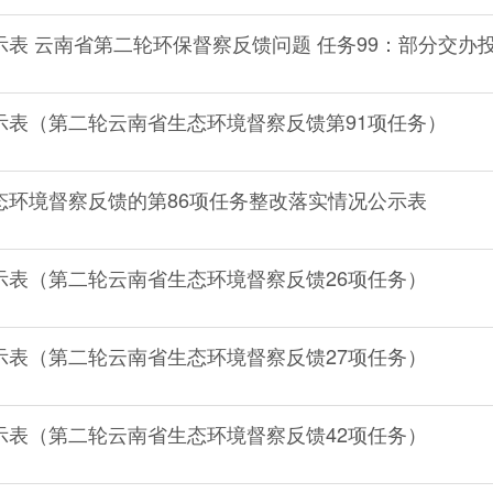
表 云南省第二轮环保督察反馈问题 任务99：部分交办投诉
示表（第二轮云南省生态环境督察反馈第91项任务）
态环境督察反馈的第86项任务整改落实情况公示表
示表（第二轮云南省生态环境督察反馈26项任务）
示表（第二轮云南省生态环境督察反馈27项任务）
示表（第二轮云南省生态环境督察反馈42项任务）