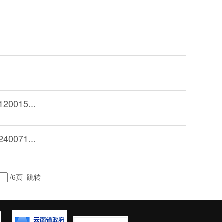
015...
071...
/6页
跳转