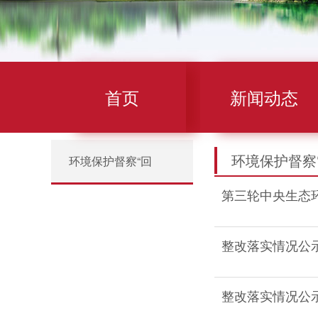
首页
新闻动态
环境保护督察
环境保护督察“回
第三轮中央生态环境
头看”
整改落实情况公示
整改落实情况公