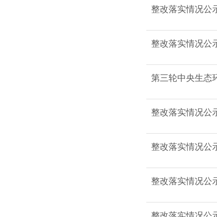
整改落实情况公
整改落实情况公示
第三轮中央生态环
整改落实情况公示
整改落实情况公示
整改落实情况公示
整改落实情况公示