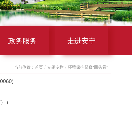
政务服务
走进安宁
当前位置：
首页
/
专题专栏
/
环境保护督察“回头看”
060)
7））