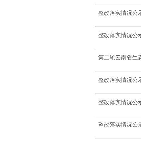
整改落实情况公示
整改落实情况公
第二轮云南省生
整改落实情况公
整改落实情况公
整改落实情况公