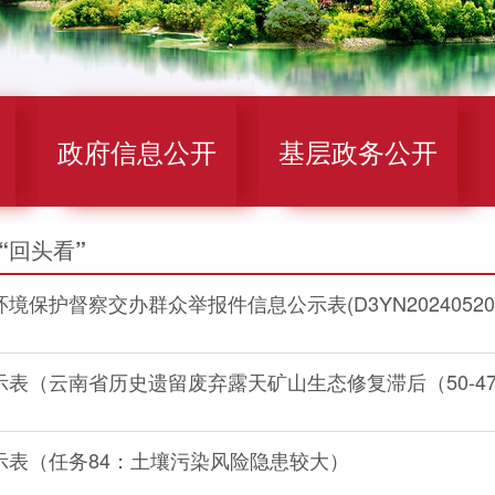
政府信息公开
基层政务公开
“回头看”
保护督察交办群众举报件信息公示表(D3YN202405200
表（云南省历史遗留废弃露天矿山生态修复滞后（50-4
示表（任务84：土壤污染风险隐患较大）