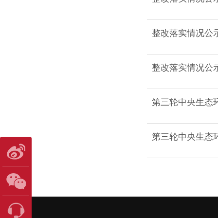
整改落实情况公示
整改落实情况公
第三轮中央生态环境
第三轮中央生态环境