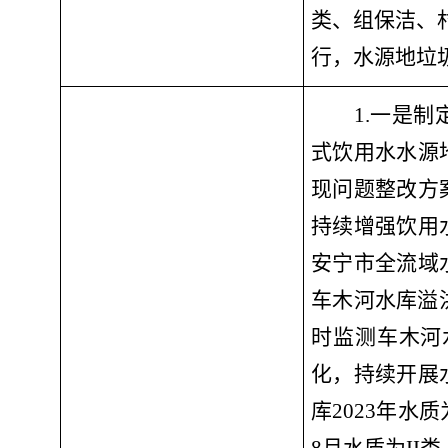
类、组保洁、
行，水源地垃圾
1.一是
制
式饮用水水源
现问题整改方
持续增强饮用
安宁市全流域
车木河水库溢
时监测车木河
化，持续开展
库
2023年水质