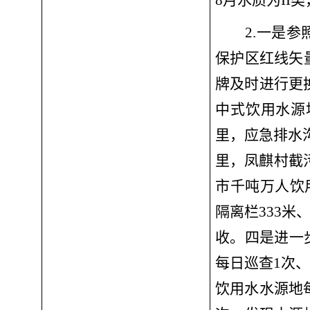
8月水质为II
2.
一是
参
保护区红线矢
牌及时进行更
中式饮用水源
里，应急排水
里，凤麒村截
市千吨万人饮
隔离栏333米、
收。
四是
进一
每日巡查
1
次、
饮用水水源地