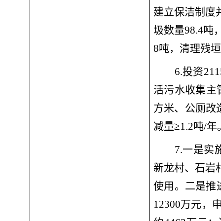
建立保洁制度并
圾数量98.4
8吨，清理残
6.
投资
2
活污水收集
主
方米、公厕改造
减量≥1.2吨/年
7.一是
实
新龙村、石岩
使用。
二是
推
12300万元，