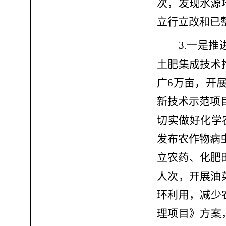
次，发现水源
立行立改和已
3.一是
推
土肥集成技术
广
6万亩，开展
新技术示范项目
切实做好化学
发布农作物病
立农药、化肥
人次
，
开展油
环利用，减少
理项目》方案