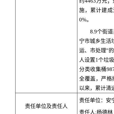
约
4463万元
；
施，累计建成
0%
。
8.
9个街
宁市城乡生活
运、市处理”
人设置1个垃圾
分类收集桶9
全覆盖，严格
以来，累计清运
责任单位：
安
责任单位及责任人
责任人
:
杨德林