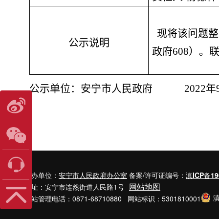
现将该问题整
公示说明
政府
608
）
。
公示单位：
安宁市
人民政府
2022
年
主办单位：
安宁市人民政府办公室
备案/许可证编号：
滇ICP备19
网站地图
地址：安宁市连然街道人民路1号
滇
网站管理电话：0871-68710880 网站标识：5301810001