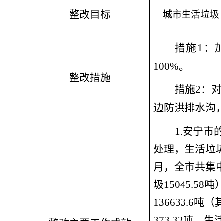
整改目标
城市生活垃圾
措施
1：
100%
。
整改措施
措施
2：
边防洪排水沟
1.
安宁市
处理，生活垃
月，全市共集
圾
15045.58
吨
136633.6
吨（
373.32
吨，生