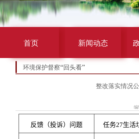
首页
新闻动态
环境保护督察“回头看”
整改落实情况公
编
反馈（投诉）问题
任务
27生