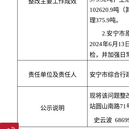
整改主要工作成效
102620.9
吨（
理
375.9
吨。
2.
安宁市
2024
年
6
月
13
检，并
加强日
责任单位及责任人
安宁市综合行
现将该问题整
站圆山南路
71
公示说明
史云波
6869