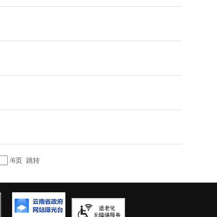
/6页
跳转