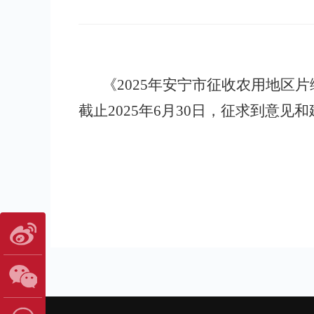
《
2025
年安宁市征收农用地区片
截止
2025
年
6
月
30
日，征求到意见和