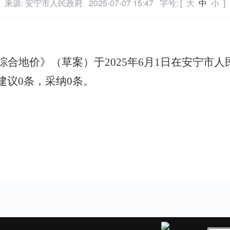
来源: 安宁市人民政府
2025-07-07 15:47
字号: [
大
中
小
]
综合地价》（草案）于
2025
年
6
月
1
日在安宁市人
建议
0
条，采纳
0
条。