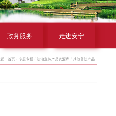
政务服务
走进安宁
位置：
首页
/
专题专栏
/
法治宣传产品资源库
/
其他普法产品