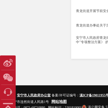
青龙街道开展节前安
青龙街道办事处关于
安宁市人民政府青龙
中”专项整治方案》 
主办单位：
安宁市人民政府办公室
备案/许可证编号：
滇ICP备19011955号
网站地图
地址：安宁市连然街道人民路1号
滇公网安备 530
网站管理电话：0871-68710880 网站标识：5301810001