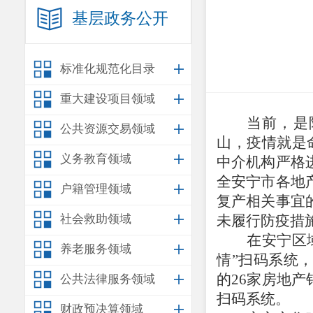
基层政务公开
标准化规范化目录
重大建设项目领域
当前，是
公共资源交易领域
山，疫情就是
义务教育领域
中介机构
严格
全安宁市
各地
户籍管理领域
复产相关事宜
社会救助领域
未履行防疫措
在安宁区
养老服务领域
情”扫码系统
的
26家房地产
公共法律服务领域
扫码系统。
财政预决算领域